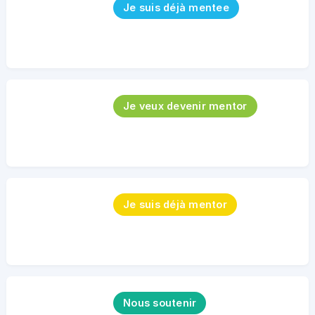
Je suis déjà mentee
Je veux devenir mentor
Je suis déjà mentor
Nous soutenir